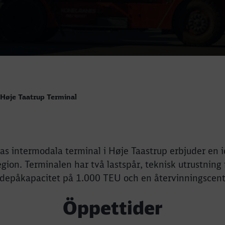
Høje Taatrup Terminal
s intermodala terminal i Høje Taastrup erbjuder en ide
on. Terminalen har två lastspår, teknisk utrustning f
depåkapacitet på 1.000 TEU och en återvinningscent
Öppettider