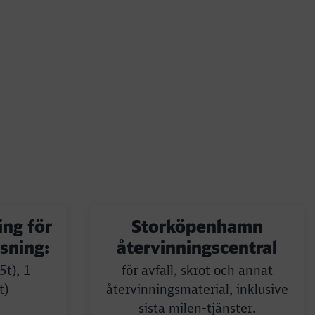
Close
Close
ing för
Storköpenhamn
ssning:
återvinningscentral
5t), 1
för avfall, skrot och annat
t)
återvinningsmaterial, inklusive
sista milen-tjänster.