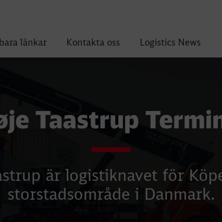
ara länkar
Kontakta oss
Logistics News
bined terminal
je Taastrup Termi
strup är logistiknavet för K
storstadsområde i Danmark.