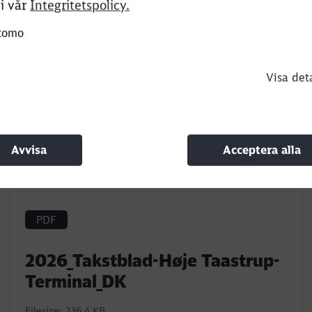
i vår
Integritetspolicy.
Abort
Go
tomo
Visa det
Avvisa
Acceptera alla
PDF
2026_Takstblad-Høje Taastrup-
Terminal_DK
Filesize: 236,4 KB