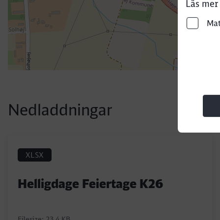
Läs mer 
Ma
End of the map above
Nedladdningar
XLSX
Helligdage Feiertage K26
Filesize: 23,4 KB