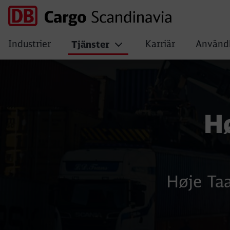
Industrier
Karriär
Användb
Tjänster
Høje Taastrup com
Hø
Høje Taa