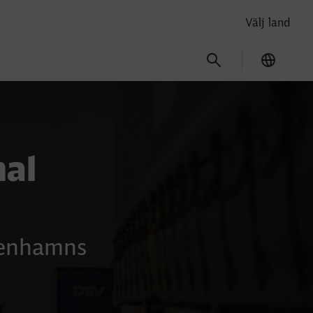
Välj land
Current
nal
öpenhamns