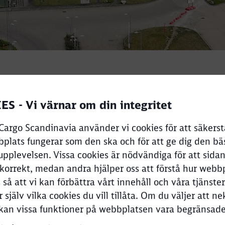
S - Vi värnar om din integritet
argo Scandinavia använder vi cookies för att säkerstä
plats fungerar som den ska och för att ge dig den bä
upplevelsen. Vissa cookies är nödvändiga för att sida
×
Høje Taastrup combined terminal
korrekt, medan andra hjälper oss att förstå hur webb
Høje Taastrup terminal, Estlands Allé 10, 2630 Taastrup
så att vi kan förbättra vårt innehåll och våra tjänster
r själv vilka cookies du vill tillåta. Om du väljer att ne
Clos
Would you like to be forwarded to
?
kan vissa funktioner på webbplatsen vara begränsade