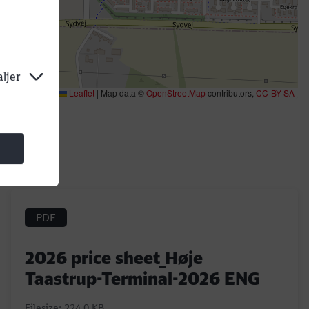
aljer
Leaflet
|
Map data ©
OpenStreetMap
contributors,
CC-BY-SA
PDF
2026 price sheet_Høje
Taastrup-Terminal-2026 ENG
Filesize: 224,0 KB