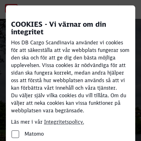
No Page Title
Godstransport på
COOKIES - Vi värnar om din
integritet
järnväg mellan
Close
Close
Hos DB Cargo Scandinavia använder vi cookies
Skandinavien och
för att säkerställa att vår webbplats fungerar som
den ska och för att ge dig den bästa möjliga
Europa
upplevelsen. Vissa cookies är nödvändiga för att
sidan ska fungera korrekt, medan andra hjälper
oss att förstå hur webbplatsen används så att vi
Upp till 80 % lägre
CO
e-utsläpp.
2
kan förbättra vårt innehåll och våra tjänster.
Ett tåg kan ersätta upp till 52
Du väljer själv vilka cookies du vill tillåta. Om du
lastbilar. Upp till 2 300 ton per
väljer att neka cookies kan vissa funktioner på
webbplatsen vara begränsade.
tåg.
Läs mer i vår
Integritetspolicy.
Transportförfrågan
Matomo