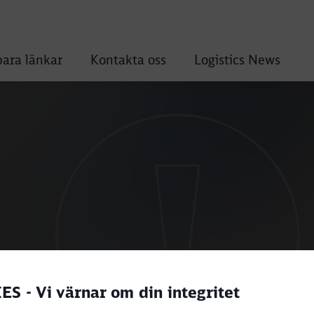
ara länkar
Kontakta oss
Logistics News
ound
S - Vi värnar om din integritet