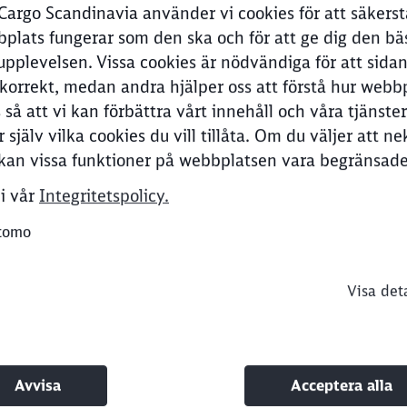
argo Scandinavia använder vi cookies för att säkerstä
plats fungerar som den ska och för att ge dig den bä
upplevelsen. Vissa cookies är nödvändiga för att sida
korrekt, medan andra hjälper oss att förstå hur webb
Ring tillbaka
så att vi kan förbättra vårt innehåll och våra tjänster
r själv vilka cookies du vill tillåta. Om du väljer att ne
Clos
Would you like to be forwarded to
?
kan vissa funktioner på webbplatsen vara begränsade
i vår
Integritetspolicy.
Abort
Go
tomo
Visa det
 temporarily unavailable.
Avvisa
Acceptera alla