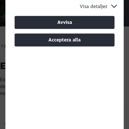
Visa detaljer
Ring tillbaka
Avvisa
Acceptera alla
DB Cargo Scandinavia
Esbjerg
Close
Would you like to be forwarded to
?
Esbjergs hamn och kombiterminal ligger på den västra
delen av Jylland vid Nordsjön nära E20 Fynske
motorvägen.
Abort
Go
Villkor