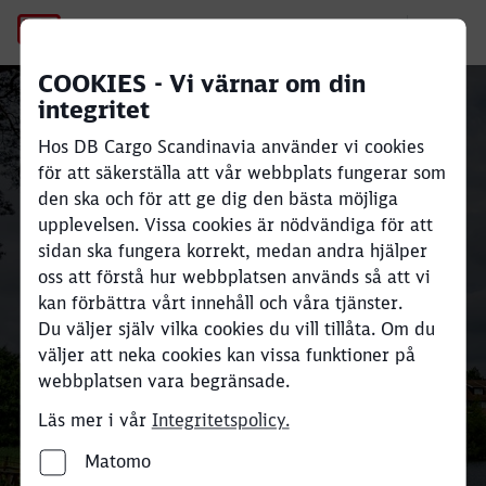
Esbjerg
Godstransport på
COOKIES - Vi värnar om din
integritet
järnväg mellan
Close
Close
Hos DB Cargo Scandinavia använder vi cookies
Skandinavien och
för att säkerställa att vår webbplats fungerar som
den ska och för att ge dig den bästa möjliga
Europa
upplevelsen. Vissa cookies är nödvändiga för att
sidan ska fungera korrekt, medan andra hjälper
oss att förstå hur webbplatsen används så att vi
Upp till 80 % lägre
CO
e-utsläpp.
2
kan förbättra vårt innehåll och våra tjänster.
Ett tåg kan ersätta upp till 52
Du väljer själv vilka cookies du vill tillåta. Om du
lastbilar. Upp till 2 300 ton per
väljer att neka cookies kan vissa funktioner på
webbplatsen vara begränsade.
tåg.
Läs mer i vår
Integritetspolicy.
Transportförfrågan
Matomo