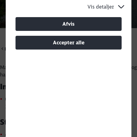
Vis detaljer
Call back
Afvis
Accepter alle
DB Cargo Scandinavia
Malmø Railport ligger ved Øresund i det sydlige Sverige og
har lagerarealer på 2.400 m².
Infrastruktur og udstyr
Opbevaringsareal: 2.400 m²: 1.000 m² friluftslager,
1.400 m² lager
Sted
4 km fra motorvejen