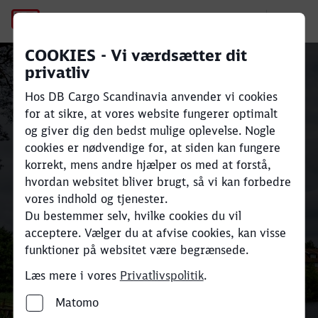
Bæredygtig
No Page Title
COOKIES - Vi værdsætter dit
privatliv
godstransport på
Hos DB Cargo Scandinavia anvender vi cookies
jernbane i Skandinavien
Close
Close
for at sikre, at vores website fungerer optimalt
og Europa
og giver dig den bedst mulige oplevelse. Nogle
cookies er nødvendige for, at siden kan fungere
korrekt, mens andre hjælper os med at forstå,
Transportér store mængder gods
hvordan websitet bliver brugt, så vi kan forbedre
effektivt og reducer CO₂e-
vores indhold og tjenester.
Du bestemmer selv, hvilke cookies du vil
udledningen med op til 80 %
acceptere. Vælger du at afvise cookies, kan visse
sammenlignet med
funktioner på websitet være begrænsede.
lastbiltransport.
Læs mere i vores
Privatlivspolitik
.
Find din industri og få et tilbud her
Matomo