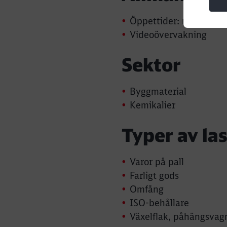
Öppettider: måndag - 
Videoövervakning
Sektor
Byggmaterial
Kemikalier
Typer av las
Varor på pall
Farligt gods
Omfång
ISO-behållare
Växelflak, påhängsvag