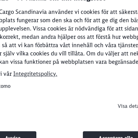
argo Scandinavia använder vi cookies för att säkerstä
plats fungerar som den ska och för att ge dig den bä
.500 kg (elektriska)
upplevelsen. Vissa cookies är nödvändiga för att sida
on
korrekt, medan andra hjälper oss att förstå hur webb
så att vi kan förbättra vårt innehåll och våra tjänster
jänster
r själv vilka cookies du vill tillåta. Om du väljer att ne
Clos
Would you like to be forwarded to
?
kan vissa funktioner på webbplatsen vara begränsade
ing
i vår
Integritetspolicy.
Abort
Go
tomo
Visa det
ormation
Avvisa
Acceptera alla