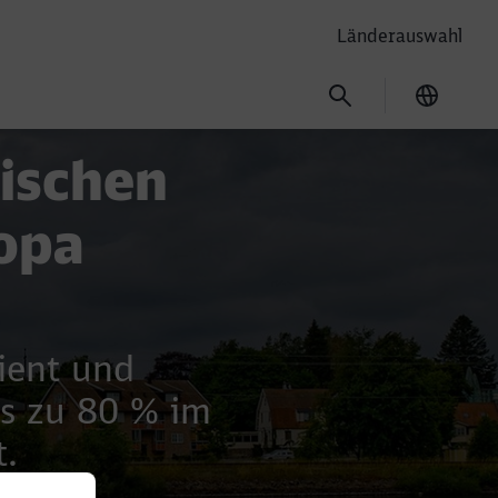
Länderauswahl
Ausgew
ischen
opa
ient und
Schließen
Schließen
is zu 80 % im
t.