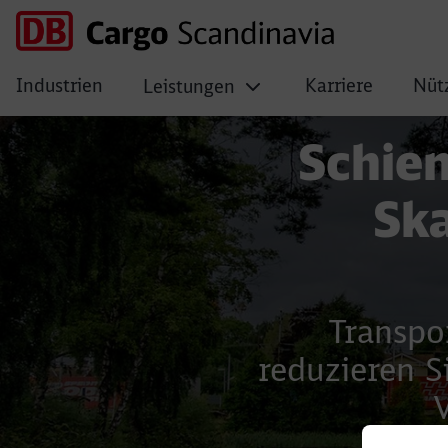
Industrien
Karriere
Nütz
Leistungen
No Page Title
Schie
Sk
Transpo
reduzieren S
V