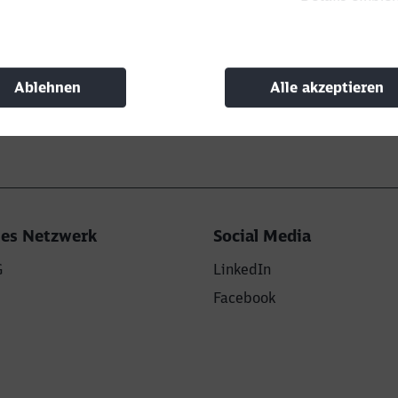
Ablehnen
Alle akzeptieren
 Werkstatt
hes Netzwerk
Social Media
G
LinkedIn
Facebook