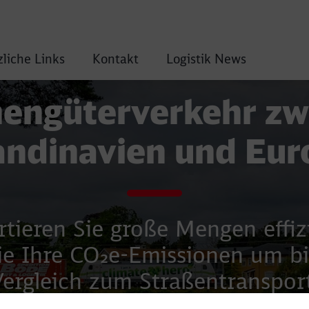
liche Links
Kontakt
Logistik News
nengüterverkehr zw
andinavien und Eur
rtieren Sie große Mengen effiz
ie Ihre CO₂e-Emissionen um b
ergleich zum Straßentranspor