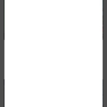
KV-Terminal Hoje Taastrup
Hoje Taastrup ist die Logistikdrehscheibe für den
Großraum Kopenhagen in Ost-Dänemark.
Mehr Informationen