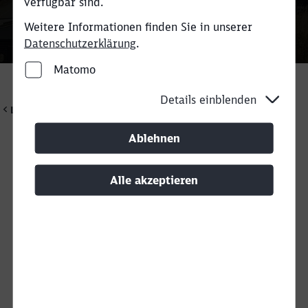
verfügbar sind.
Weitere Informationen finden Sie in unserer
Datenschutzerklärung
.
Matomo
Details einblenden
Leistungen
Rückruf
Ablehnen
Interne Terminalkompetenz
Alle akzeptieren
Die beiden intermodalen Terminals in Taulov
(Fredericia) und Høje Taastrup (Kopenhagen) auf dem
skandinavischen Korridor sind echte Allround-Hubs.
Mit einer Depotkapazität von insgesamt 2.400 TEU
bieten sie Möglichkeiten für den Umschlag und die
Lagerung von Containern, Wechselbrücken und
Trailern. Auch Recyclingmaterial, Chemikalien und