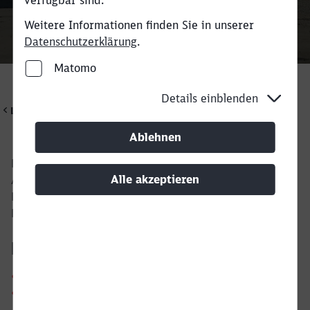
verfügbar sind.
Weitere Informationen finden Sie in unserer
Rückruf
Datenschutzerklärung
.
Matomo
Details einblenden
Leistungen
Ablehnen
Der Railport Herning liegt in der Nähe der dänischen
Alle akzeptieren
Autobahnen 12, 15 und 18 und verfügt über sieben
Ladegleise mit einer Länge von 915 Metern und eine
Lagerfläche von 1.000 m².
Infrastruktur und Ausrüstung
13.000 m2 insgesamt
Lagerfläche: 1.000 m2 in drei Lagerhallen, plus 900